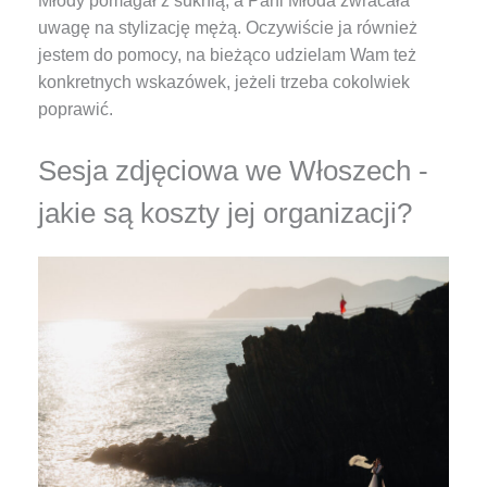
Młody pomagał z suknią, a Pani Młoda zwracała
uwagę na stylizację mężą. Oczywiście ja również
jestem do pomocy, na bieżąco udzielam Wam też
konkretnych wskazówek, jeżeli trzeba cokolwiek
poprawić.
Sesja zdjęciowa we Włoszech -
jakie są koszty jej organizacji?